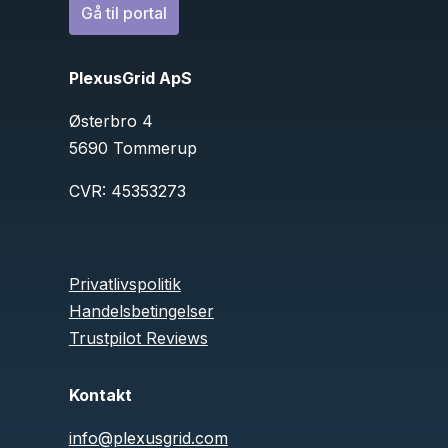
Gå til portal
PlexusGrid ApS
Østerbro 4
5690 Tommerup
CVR:
45353273
Privatlivspolitik
Handelsbetingelser
Trustpilot Reviews
Kontakt
info@plexusgrid.com