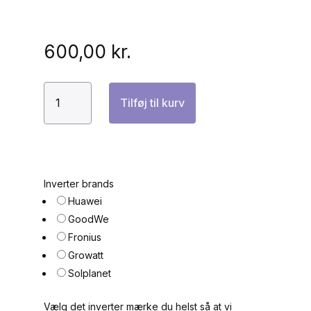
600,00
kr.
PlexusGrid
Tilføj til kurv
Edge-
enhed
–
Smart
EMS‑controller
Inverter brands
I
Huawei
til
n
GoodWe
solceller,
v
Fronius
batteri
e
Growatt
og
r
Solplanet
energioptimering+
t
Fox
e
Vælg det inverter mærke du helst så at vi