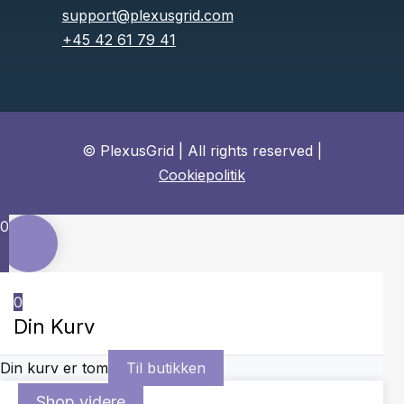
support@plexusgrid.com
+45 42 61 79 41
© PlexusGrid | All rights reserved |
Cookiepolitik
0
0
Din Kurv
Din kurv er tom
Til butikken
Shop videre