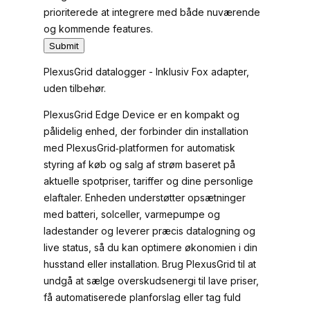
Adapter
r
prioriterede at integrere med både nuværende
antal
b
og kommende features.
r
Submit
a
PlexusGrid datalogger - Inklusiv Fox adapter,
n
uden tilbehør.
d
s
PlexusGrid Edge Device er en kompakt og
pålidelig enhed, der forbinder din installation
med PlexusGrid‑platformen for automatisk
styring af køb og salg af strøm baseret på
aktuelle spotpriser, tariffer og dine personlige
elaftaler. Enheden understøtter opsætninger
med batteri, solceller, varmepumpe og
ladestander og leverer præcis datalogning og
live status, så du kan optimere økonomien i din
husstand eller installation. Brug PlexusGrid til at
undgå at sælge overskudsenergi til lave priser,
få automatiserede planforslag eller tag fuld