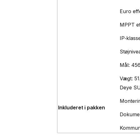
Euro eff
MPPT ef
IP‑klass
Støjnive
Mål: 45
Vægt: 51
Deye SU
Monteri
Inkluderet i pakken
Dokumen
Kommuni