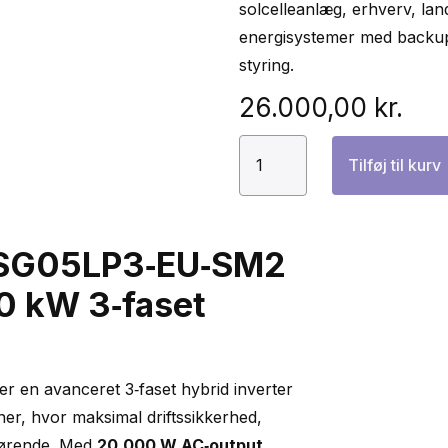
solcelleanlæg, erhverv, la
energisystemer med backup,
styring.
26.000,00
kr.
Deye
Tilføj til kurv
SG05
20kW
Hybrid
‑SG05LP3‑EU‑SM2
Inverter
antal
20 kW 3‑faset
en avanceret 3‑faset hybrid inverter
ioner, hvor maksimal driftssikkerhed,
afgørende. Med
20.000 W AC‑output
,