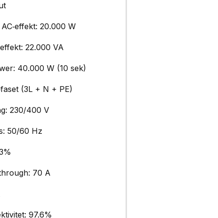
ut
 AC‑effekt: 20.000 W
effekt: 22.000 VA
wer: 40.000 W (10 sek)
‑faset (3L + N + PE)
g: 230/400 V
s: 50/60 Hz
 3%
through: 70 A
t
ktivitet: 97.6%