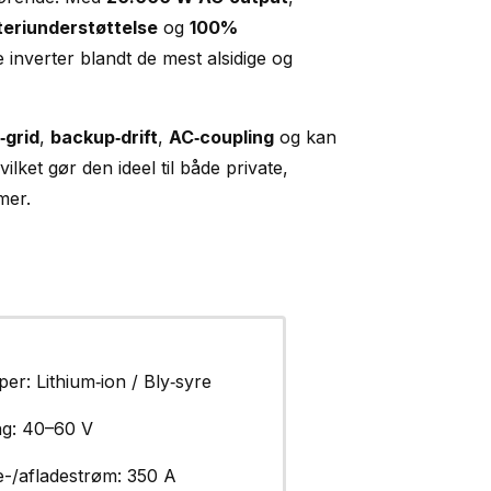
teriunderstøttelse
og
100%
e inverter blandt de mest alsidige og
‑grid
,
backup‑drift
,
AC‑coupling
og kan
hvilket gør den ideel til både private,
mer.
per: Lithium‑ion / Bly‑syre
g: 40–60 V
-/aflade­strøm: 350 A