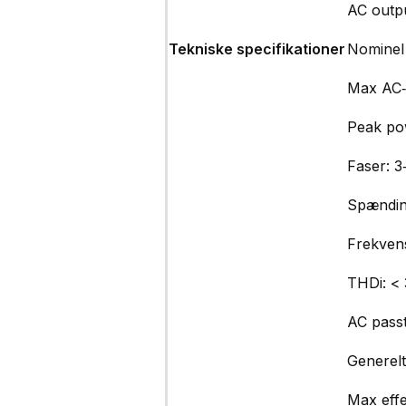
AC outp
Tekniske specifikationer
Nominel
Max AC‑
Peak po
Faser: 3
Spændin
Frekven
THDi: <
AC pass
Generel
Max effe