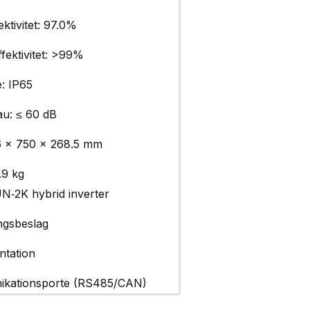
ektivitet: 97.0%
fektivitet: >99%
e: IP65
au: ≤ 60 dB
6 × 750 × 268.5 mm
.9 kg
N‑2K hybrid inverter
ngsbeslag
tation
kationsporte (RS485/CAN)