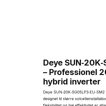
Deye SUN‑20K
– Professionel 
hybrid inverter
Deye SUN‑20K‑SG05LP3‑EU‑SM2 er 
designet til større solcelleinstallat
fleksibilitet og høj effektivitet er 