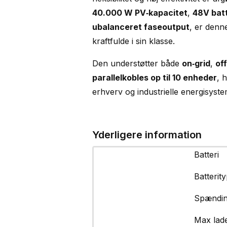
40.000 W PV‑kapacitet
,
48V bat
ubalanceret faseoutput
, er denn
kraftfulde i sin klasse.
Den understøtter både
on‑grid
,
off
parallelkobles op til 10 enheder
, 
erhverv og industrielle energisyste
Yderligere information
Batteri
Batterity
Spændin
Max lade