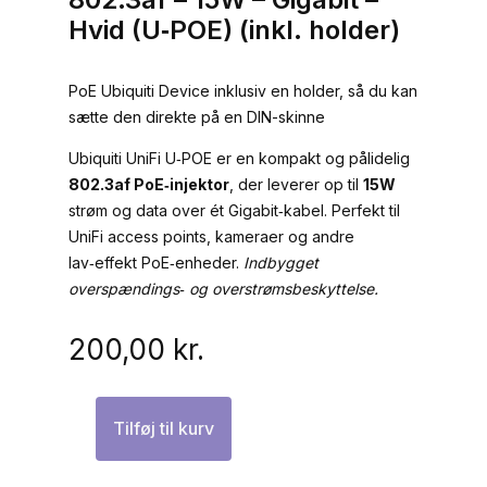
Hvid (U‑POE) (inkl. holder)
PoE Ubiquiti Device inklusiv en holder, så du kan
sætte den direkte på en DIN-skinne
Ubiquiti UniFi U‑POE er en kompakt og pålidelig
802.3af PoE‑injektor
, der leverer op til
15W
strøm og data over ét Gigabit‑kabel. Perfekt til
UniFi access points, kameraer og andre
lav‑effekt PoE‑enheder.
Indbygget
overspændings‑ og overstrømsbeskyttelse.
200,00
kr.
Tilføj til kurv
Ubiquiti
UniFi