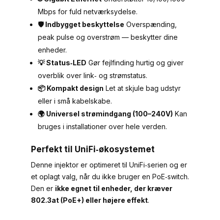
Mbps for fuld netværksydelse.
🛡️ Indbygget beskyttelse
Overspænding,
peak pulse og overstrøm — beskytter dine
enheder.
💡 Status‑LED
Gør fejlfinding hurtig og giver
overblik over link‑ og strømstatus.
📦 Kompakt design
Let at skjule bag udstyr
eller i små kabelskabe.
🌍 Universel strømindgang (100–240V)
Kan
bruges i installationer over hele verden.
Perfekt til UniFi‑økosystemet
Denne injektor er optimeret til UniFi‑serien og er
et oplagt valg, når du ikke bruger en PoE‑switch.
Den er
ikke egnet til enheder, der kræver
802.3at (PoE+) eller højere effekt
.