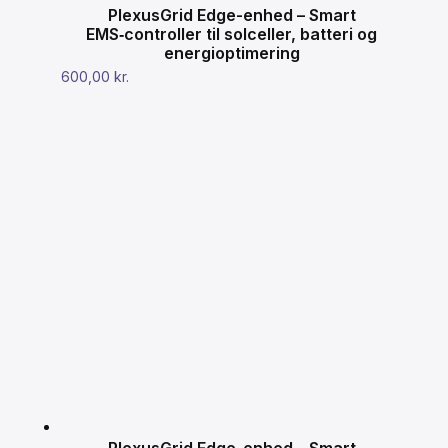
PlexusGrid Edge-enhed – Smart
EMS‑controller til solceller, batteri og
energioptimering
600,00
kr.
PlexusGrid Edge-enhed – Smart