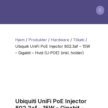

Hjem
/
Produkter
/
Hardware
/
Tilkøb
/
Ubiquiti UniFi PoE Injector 802.3af – 15W
– Gigabit – Hvid (U‑POE) (inkl. holder)
Ubiquiti UniFi PoE Injector
802.3af – 15W – Gigabit –