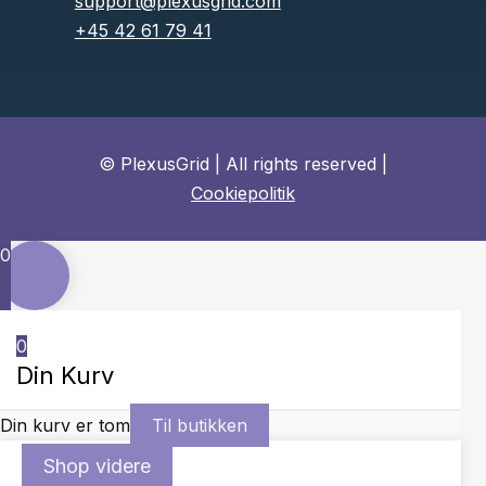
support@plexusgrid.com
+45 42 61 79 41
© PlexusGrid | All rights reserved |
Cookiepolitik
0
0
Din Kurv
Din kurv er tom
Til butikken
Shop videre