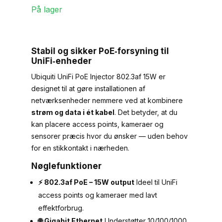
PoE
På lager
Injector
802.3af
–
Stabil og sikker PoE‑forsyning til
15W
UniFi‑enheder
–
Ubiquiti UniFi PoE Injector 802.3af 15W er
Gigabit
designet til at gøre installationen af
–
netværksenheder nemmere ved at kombinere
strøm og data i ét kabel
. Det betyder, at du
Hvid
kan placere access points, kameraer og
(U‑POE)
sensorer præcis hvor du ønsker — uden behov
(inkl.
for en stikkontakt i nærheden.
holder)
Nøglefunktioner
antal
⚡ 802.3af PoE – 15W output
Ideel til UniFi
access points og kameraer med lavt
effektforbrug.
🌐 Gigabit Ethernet
Understøtter 10/100/1000