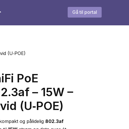
Gå til portal
↗
Hvid (U‑POE)
iFi PoE
02.3af – 15W –
Hvid (U‑POE)
 kompakt og pålidelig
802.3af