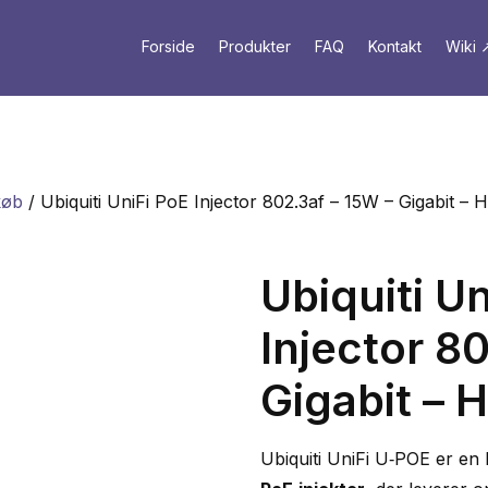
Forside
Produkter
FAQ
Kontakt
Wiki 
køb
/ Ubiquiti UniFi PoE Injector 802.3af – 15W – Gigabit – 
Ubiquiti Un
Injector 8
Gigabit – 
Ubiquiti UniFi U‑POE er en