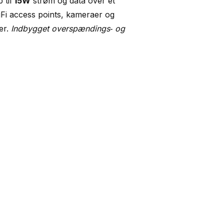
 til
15W
strøm og data over ét
niFi access points, kameraer og
er.
Indbygget overspændings‑ og