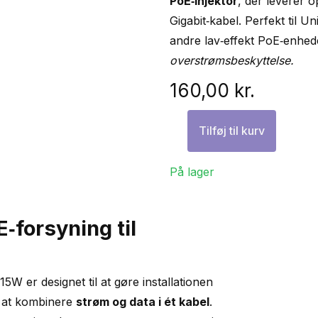
PoE‑injektor
, der leverer op
Gigabit‑kabel. Perfekt til U
andre lav‑effekt PoE‑enhed
overstrømsbeskyttelse.
160,00
kr.
Tilføj til kurv
Ubiquiti
UniFi
På lager
PoE
Injector
802.3af
E‑forsyning til
–
15W
–
15W er designet til at gøre installationen
Gigabit
 at kombinere
strøm og data i ét kabel
.
–