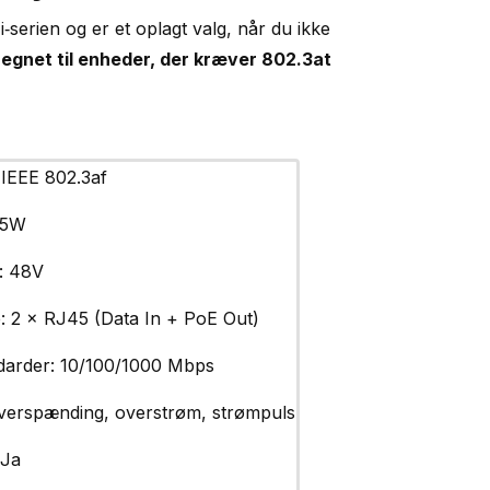
i‑serien og er et oplagt valg, når du ikke
 egnet til enheder, der kræver 802.3at
 IEEE 802.3af
 15W
: 48V
e: 2 × RJ45 (Data In + PoE Out)
darder: 10/100/1000 Mbps
Overspænding, overstrøm, strømpuls
 Ja