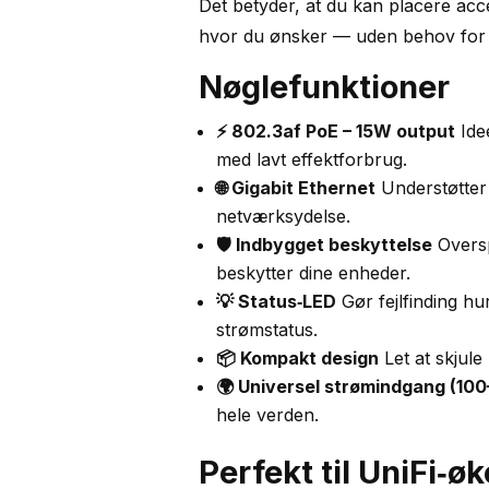
Det betyder, at du kan placere ac
hvor du ønsker — uden behov for 
Nøglefunktioner
⚡ 802.3af PoE – 15W output
Idee
med lavt effektforbrug.
🌐 Gigabit Ethernet
Understøtter
netværksydelse.
🛡️ Indbygget beskyttelse
Overs
beskytter dine enheder.
💡 Status‑LED
Gør fejlfinding hur
strømstatus.
📦 Kompakt design
Let at skjule
🌍 Universel strømindgang (10
hele verden.
Perfekt til UniFi‑