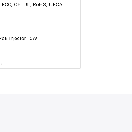
er: FCC, CE, UL, RoHS, UKCA
 PoE Injector 15W
n