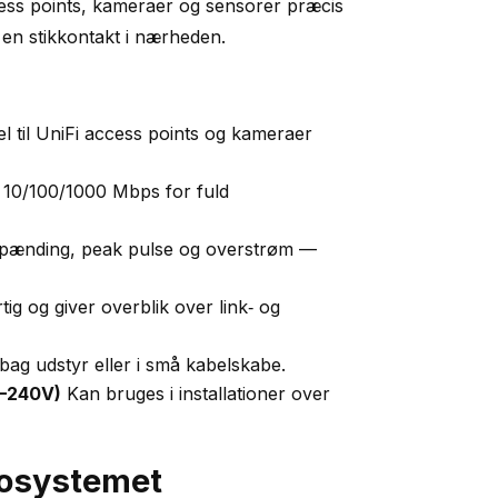
cess points, kameraer og sensorer præcis
Hvid
en stikkontakt i nærheden.
(U‑POE)
antal
l til UniFi access points og kameraer
 10/100/1000 Mbps for fuld
pænding, peak pulse og overstrøm —
tig og giver overblik over link‑ og
 bag udstyr eller i små kabelskabe.
0–240V)
Kan bruges i installationer over
økosystemet